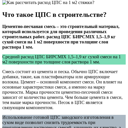
Что такое ЦПС в строительстве?
Цементно-песчаная смесь – это строительный материал,
который используется для проведения различных
строительных работ. расход ЦПС БИРСMIX 1,5–1,9 кг
сухой смеси на 1 м2 поверхности при толщине слоя
раствора 1 мм.
Средний расход ЦПС БИРСMIX 1,5–1,9 кг сухой смеси на 1
м2 поверхности при толщине слоя раствора 1 мм.
Смесь состоит из цемента и песка. Обычно ЦПС включает
добавки, такие, как пластификаторы или армирующие
волокна. Цемент – основной компонент смеси. Он влияет на
основные характеристики смеси, а именно на марку
прочности. Марка прочности цементно-песочной смеси
зависит от количества цемента. Чем больше цемента в смеси,
тем выше марка прочности. Песок в ЦПС является
связующим компонентом.
Использование готовой ЦПС заводского изготовления в
сухом виде позволит снизить трудоемкость при
приготовлении растворных смесей, улучшить их качество, а