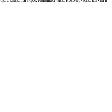
ецк, Сальск, Таганрог, Новошахтинск, Новочеркасск, Шахты и