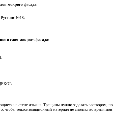
лоя мокрого фасада:
 Русгипс №18;
ного слоя мокрого фасада:
L.
 ДЕКОР.
ющиеся на стене изъяны. Трещины нужно заделать раствором, пос
о, чтобы теплоизоляционный материал не сползал во время монт