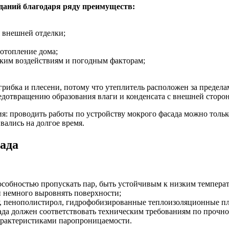
даний благодаря ряду преимуществ:
 внешней отделки;
 отопление дома;
ским воздействиям и погодным факторам;
грибка и плесени, потому что утеплитель расположен за предел
едотвращению образования влаги и конденсата с внешней сторо
: проводить работы по устройству мокрого фасада можно только
вались на долгое время.
ада
пособностью пропускать пар, быть устойчивым к низким темпера
и немного выровнять поверхности;
ту, пенополистирол, гидрофобизированные теплоизоляционные п
ада должен соответствовать техническим требованиям по прочн
рактеристиками паропроницаемости.