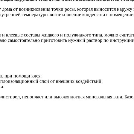
 дома от возникновения точки росы, которая выносится наружу 
внутренней температуры возникновение конденсата в помещении
и и клеевые составы жидкого и полужидкого типа, можно счита
надо самостоятельно приготовить нужный раствор по инструкции
ь при помощи клея;
еплоизоляционный слой от внешних воздействий;
а.
олистирол, пенопласт или высокоплотная минеральная вата. Баз