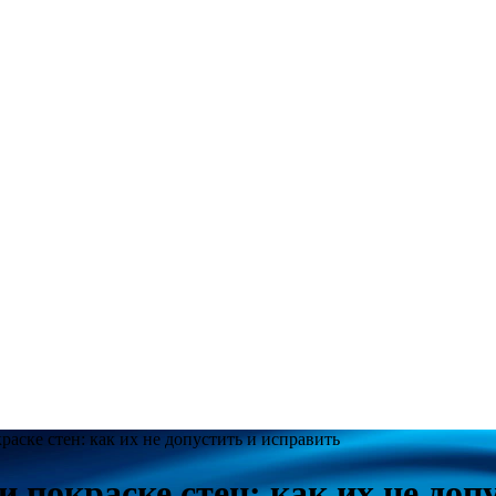
аске стен: как их не допустить и исправить
покраске стен: как их не доп