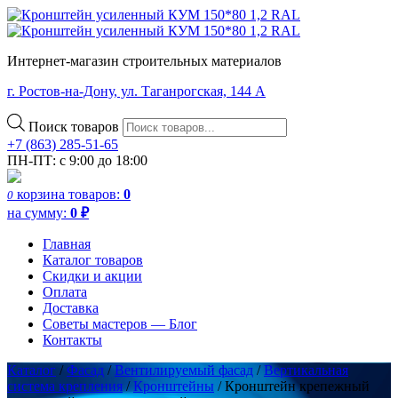
Интернет-магазин строительных материалов
г. Ростов-на-Дону, ул. Таганрогская, 144 А
Поиск товаров
+7 (863) 285-51-65
ПН-ПТ: с 9:00 до 18:00
корзина
товаров:
0
0
на сумму:
0
₽
Главная
Каталог товаров
Скидки и акции
Оплата
Доставка
Советы мастеров — Блог
Контакты
Каталог
/
Фасад
/
Вентилируемый фасад
/
Вертикальная
система крепления
/
Кронштейны
/ Кронштейн крепежный