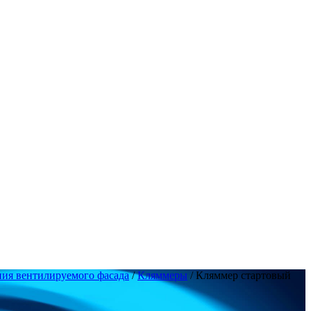
ия вентилируемого фасада
/
Кляммеры
/ Кляммер стартовый