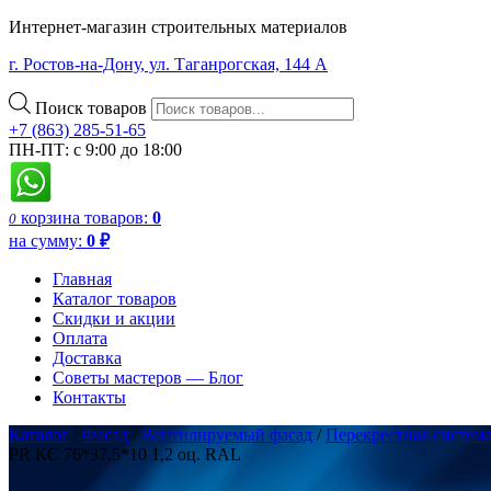
Интернет-магазин строительных материалов
г. Ростов-на-Дону, ул. Таганрогская, 144 А
Поиск товаров
+7 (863) 285-51-65
ПН-ПТ: с 9:00 до 18:00
корзина
товаров:
0
0
на сумму:
0
₽
Главная
Каталог товаров
Скидки и акции
Оплата
Доставка
Советы мастеров — Блог
Контакты
Каталог
/
Фасад
/
Вентилируемый фасад
/
Перекрестная систем
PR КС 76*37,5*10 1,2 оц. RAL