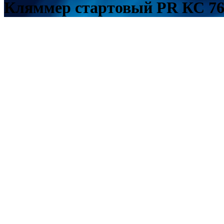
Кляммер стартовый PR КС 76*