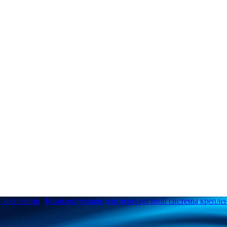
а крепления
/
Комплектующие для перекрестной системы креплен