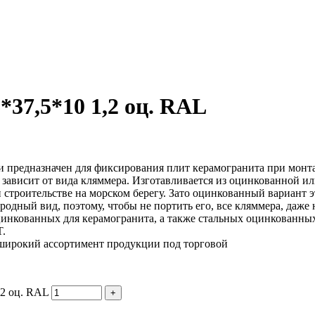
37,5*10 1,2 оц. RAL
и предназначен для фиксирования плит керамогранита при монт
х зависит от вида кляммера. Изготавливается из оцинкованной 
 строительстве на морском берегу. Зато оцинкованный вариант 
родный вид, поэтому, чтобы не портить его, все кляммера, даж
нкованных для керамогранита, а также стальных оцинкованных
T.
широкий ассортимент продукции под торговой
,2 оц. RAL