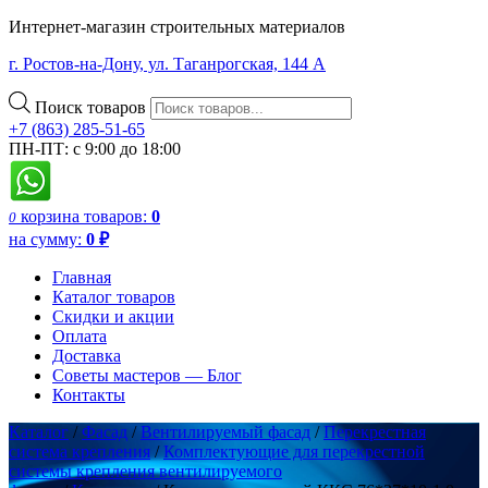
Интернет-магазин строительных материалов
г. Ростов-на-Дону, ул. Таганрогская, 144 А
Поиск товаров
+7 (863) 285-51-65
ПН-ПТ: с 9:00 до 18:00
корзина
товаров:
0
0
на сумму:
0
₽
Главная
Каталог товаров
Скидки и акции
Оплата
Доставка
Советы мастеров — Блог
Контакты
Каталог
/
Фасад
/
Вентилируемый фасад
/
Перекрестная
система крепления
/
Комплектующие для перекрестной
системы крепления вентилируемого