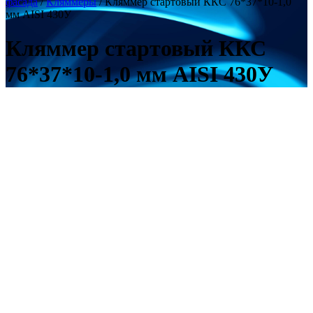
фасада
/
Кляммеры
/ Кляммер стартовый ККС 76*37*10-1,0
мм AISI 430У
Кляммер стартовый ККС
76*37*10-1,0 мм AISI 430У