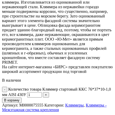
кляммера. Изготавливается из оцинкованной или
нержавеющей стали. Кляммера из нержавейки гораздо
меньше подвержены коррозии, что существенно, например,
при строительстве на морском берегу. Зато оцинкованный
вариант этого элемента фасадной системы значительно
выигрывает в цене. Облицовка фасада керамогранитом
придает зданию благородный вид, поэтому, чтобы не портить
его, все кляммера, даже нержавеющие, окрашиваются в цвет
керамогранитных плит. ООО «Ю-Мет» является прямым
производителем кляммеров оцинкованных для
керамогранита, а также стальных оцинкованных профилей
(шляпных и г-образных), обычных и усиленных
кронштейнов, что вместе составляет фасадную систему
PRIMET.
На сайте интернет-магазина «БИРС» представлен покупателю
широкий ассортимент продукции под торговой
В наличии
Количество товара Кляммер стартовый ККС 76*37*10-1,0
мм AISI 430У
В корзину
Артикул:
М0000075555
Категории:
Кляммеры
,
Кляммеры -
Межэтажная система крепления