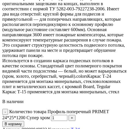
оригинальными защелками на концах, выполнен в
соответствии с нормой ТУ 5282-003-79227238-2006. Имеет
два вида отверстий: круглой формы для подвесов и
прямоугольной — для поперечных направляющих, которые
располагаются перпендикулярно к основному профилю
(модульное расстояние составляет 600мм). Основная
направляющая 3600 имеет пожарные компенсаторы, которые
компенсируют температурные расширения в случае пожара.
Это сохраняет структурную целостность подвесного потолка,
удерживает панели на месте и предотвращает обрушение
потолка при пожаре.
Используется в создании каркаса подвесных потолков в
качестве основы. Стандартный цвет полимерного покрытия
видимой части подсистемы — белый, но может варьироваться
(хром, золото, серебристый, черный).colorsКаркас Т-24
применяется для монтажа минеральных, стекловолоконных
плит и металлических кассет, с кромкой Board, Tegular
Каркас Т-15 применяется для монтажа минеральных, стекл
В наличии
Количество товара Профиль поперечный PRIMET
24*25*1200 Супер хром
В корзину