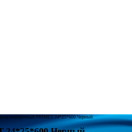
филь поперечный PRIMET 24*25*600 Черный
 24*25*600 Черный