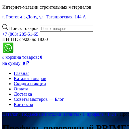
Интернет-магазин строительных материалов
г. Ростов-на-Дону, ул. Таганрогская, 144 А
Поиск товаров
+7 (863) 285-51-65
ПН-ПТ: с 9:00 до 18:00
корзина
товаров:
0
0
на сумму:
0
₽
Главная
Каталог товаров
Скидки и акции
Оплата
Доставка
Советы мастеров — Блог
Контакты
Каталог
/
Подвесные потолки и плиты
/
Т-профиль
/
Т-24
/ Про
Профиль поперечный PRIMET