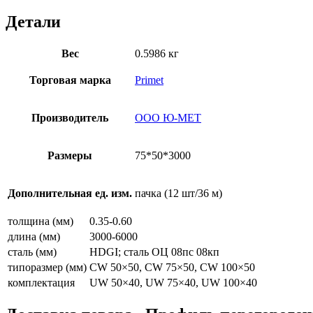
Детали
Вес
0.5986 кг
Торговая марка
Primet
Производитель
ООО Ю-МЕТ
Размеры
75*50*3000
Дополнительная ед. изм.
пачка (12 шт/36 м)
толщина (мм)
0.35-0.60
длина (мм)
3000-6000
сталь (мм)
HDGI; сталь ОЦ 08пс 08кп
типоразмер (мм)
CW 50×50, CW 75×50, CW 100×50
комплектация
UW 50×40, UW 75×40, UW 100×40