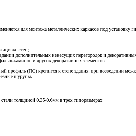
именяется для монтажа металлических каркасов под установку г
блицовке стен;
создании дополнительных ненесущих перегородок и декоративных
 фальш-каминов и других декоративных элементов
й профиль (ПС) крепится к стене здания; при возведении меж
резные шурупы.
стали толщиной 0.35-0.6мм в трех типоразмерах: