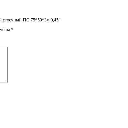
й стоечный ПС 75*50*3м 0,45”
ечены
*