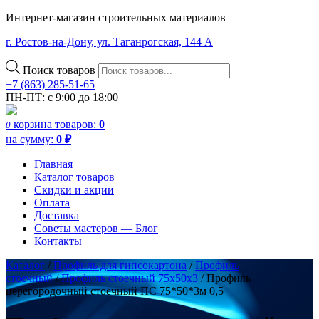
Интернет-магазин строительных материалов
г. Ростов-на-Дону, ул. Таганрогская, 144 А
Поиск товаров
+7 (863) 285-51-65
ПН-ПТ: с 9:00 до 18:00
корзина
товаров:
0
0
на сумму:
0
₽
Главная
Каталог товаров
Скидки и акции
Оплата
Доставка
Советы мастеров — Блог
Контакты
Каталог
/
Профиль для гипсокартона
/
Профиль
стоечный
/
Профиль стоечный 75х50х3
/ Профиль
перегородочный стоечный ПС 75*50*3м 0,5