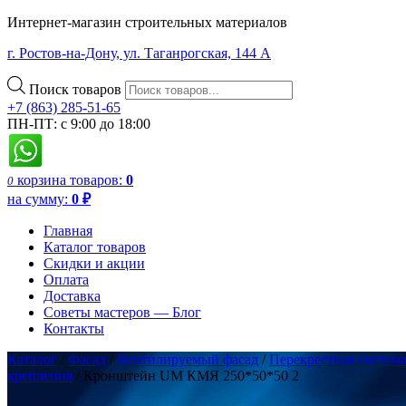
Интернет-магазин строительных материалов
г. Ростов-на-Дону, ул. Таганрогская, 144 А
Поиск товаров
+7 (863) 285-51-65
ПН-ПТ: с 9:00 до 18:00
корзина
товаров:
0
0
на сумму:
0
₽
Главная
Каталог товаров
Скидки и акции
Оплата
Доставка
Советы мастеров — Блог
Контакты
Каталог
/
Фасад
/
Вентилируемый фасад
/
Перекрестная систем
крепления
/ Кронштейн UM КМЯ 250*50*50 2