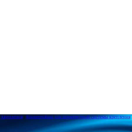
а крепления
/
Кронштейны для перекрестной системы крепления