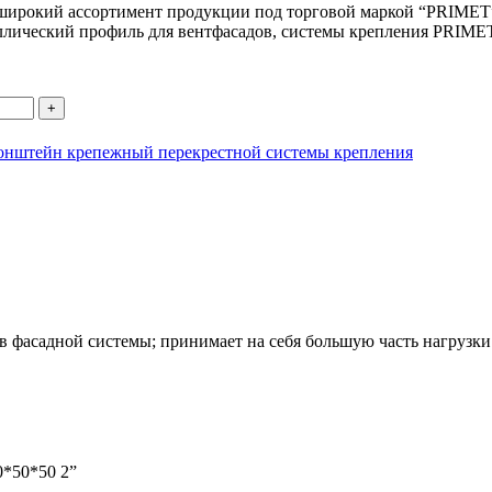
 широкий ассортимент продукции под торговой маркой “PRIMET
ллический профиль для вентфасадов, системы крепления PRIMET
онштейн крепежный перекрестной системы крепления
 фасадной системы; принимает на себя большую часть нагрузки
0*50*50 2”