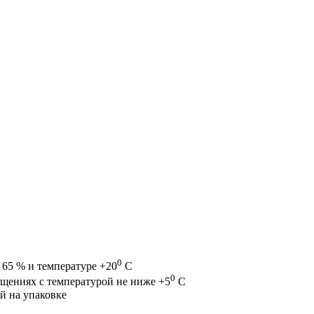
0
 65 % и температуре +20
С
0
ещениях с температурой не ниже +5
С
ой на упаковке