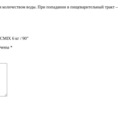
количеством воды. При попадании в пищеварительный тракт – об
СMIX 6 кг / 90”
ечены
*