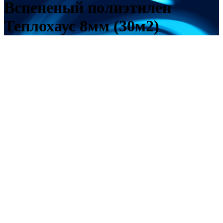
Вспененый полиэтилен
Теплохаус 8мм (30м2)