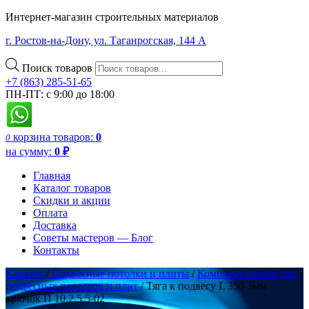
Интернет-магазин строительных материалов
г. Ростов-на-Дону, ул. Таганрогская, 144 А
Поиск товаров
+7 (863) 285-51-65
ПН-ПТ: с 9:00 до 18:00
корзина
товаров:
0
0
на сумму:
0
₽
Главная
Каталог товаров
Скидки и акции
Оплата
Доставка
Советы мастеров — Блог
Контакты
Каталог
/
Подвесные потолки и плиты
/
Комплектующие для
подвесных потолков и плит
/ Тяга к подвесу L 350 3мм
крючок П 10.2,5.5-02