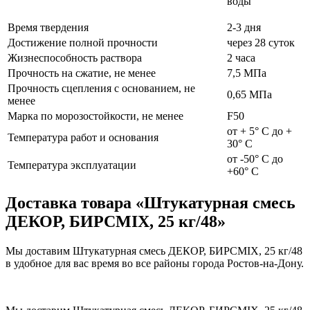
воды
Время твердения
2-3 дня
Достижение полной прочности
через 28 суток
Жизнеспособность раствора
2 часа
Прочность на сжатие, не менее
7,5 МПа
Прочность сцепления с основанием, не
0,65 МПа
менее
Марка по морозостойкости, не менее
F50
от + 5° С до +
Температура работ и основания
30° С
от -50° С до
Температура эксплуатации
+60° С
Доставка товара «Штукатурная смесь
ДЕКОР, БИРСMIX, 25 кг/48»
Мы доставим Штукатурная смесь ДЕКОР, БИРСMIX, 25 кг/48
в удобное для вас время во все районы города Ростов-на-Дону.