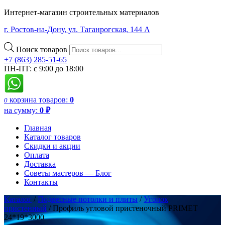
Интернет-магазин строительных материалов
г. Ростов-на-Дону, ул. Таганрогская, 144 А
Поиск товаров
+7 (863) 285-51-65
ПН-ПТ: с 9:00 до 18:00
корзина
товаров:
0
0
на сумму:
0
₽
Главная
Каталог товаров
Скидки и акции
Оплата
Доставка
Советы мастеров — Блог
Контакты
Каталог
/
Подвесные потолки и плиты
/
Уголок
пристенный
/ Профиль угловой пристеночный PRIMET
24*19*3000