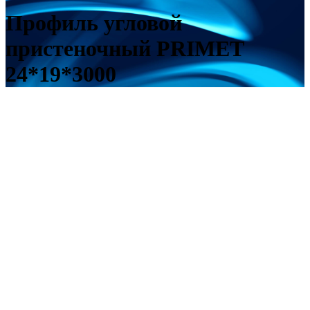
Профиль угловой
пристеночный PRIMET
24*19*3000