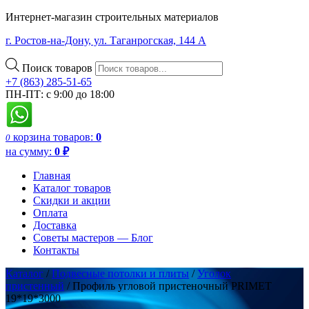
Интернет-магазин строительных материалов
г. Ростов-на-Дону, ул. Таганрогская, 144 А
Поиск товаров
+7 (863) 285-51-65
ПН-ПТ: с 9:00 до 18:00
корзина
товаров:
0
0
на сумму:
0
₽
Главная
Каталог товаров
Скидки и акции
Оплата
Доставка
Советы мастеров — Блог
Контакты
Каталог
/
Подвесные потолки и плиты
/
Уголок
пристенный
/ Профиль угловой пристеночный PRIMET
19*19*3000