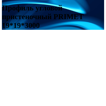
Профиль угловой
пристеночный PRIMET
19*19*3000