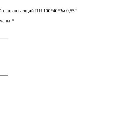
ый направляющий ПН 100*40*3м 0,55”
ечены
*