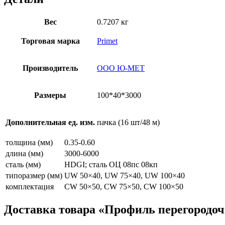
Вес
0.7207 кг
Торговая марка
Primet
Производитель
ООО Ю-МЕТ
Размеры
100*40*3000
Дополнительная ед. изм.
пачка (16 шт/48 м)
толщина (мм)
0.35-0.60
длина (мм)
3000-6000
сталь (мм)
HDGI; сталь ОЦ 08пс 08кп
типоразмер (мм)
UW 50×40, UW 75×40, UW 100×40
комплектация
CW 50×50, CW 75×50, CW 100×50
Доставка товара «Профиль перегородо