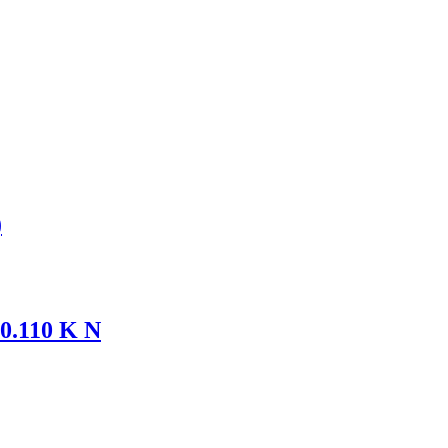
)
0.110 K N