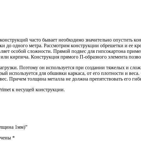
онструкций часто бывает необходимо значительно опустить кон
и до одного метра. Рассмотрим конструкции обрешетки и ее кр
вляет особой сложности. Прямой подвес для гипсокартона приме
я или кирпича. Конструкция прямого П-образного элемента позво
рузки. Поэтому он используется при создании тяжелых и слож
рый используется для обшивки каркаса, от его плотности и веса.
вес. Причем толщина металла не должна препятствовать его гибк
rimet к несущей конструкции.
олщина 1мм)”
ечены
*