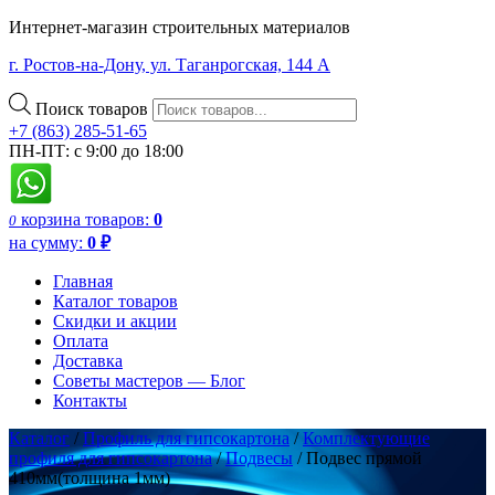
Интернет-магазин строительных материалов
г. Ростов-на-Дону, ул. Таганрогская, 144 А
Поиск товаров
+7 (863) 285-51-65
ПН-ПТ: с 9:00 до 18:00
корзина
товаров:
0
0
на сумму:
0
₽
Главная
Каталог товаров
Скидки и акции
Оплата
Доставка
Советы мастеров — Блог
Контакты
Каталог
/
Профиль для гипсокартона
/
Комплектующие
профиля для гипсокартона
/
Подвесы
/ Подвес прямой
410мм(толщина 1мм)