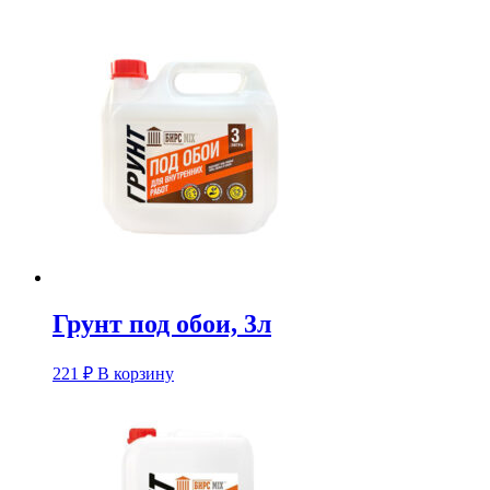
Грунт под обои, 3л
221
₽
В корзину