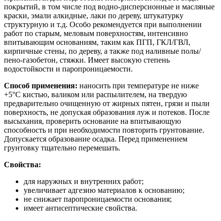
покрытий, в том числе под водно-дисперсионные и масляные
краски, эмали алкидные, лаки по дереву, штукатурку
структурную и т.д. Особо рекомендуется при выполнении
работ по старым, меловым поверхностям, интенсивно
впитывающим основаниям, таким как ПГП, ГКЛ/ГВЛ,
кирпичные стены, по дереву, а также под наливные полы/
пено-газобетон, стяжки. Имеет высокую степень
водостойкости и паропроницаемости.
Способ применения:
наносить при температуре не ниже
+5°С кистью, валиком или распылителем, на твердую
предварительно очищенную от жирных пятен, грязи и пыли
поверхность, не допуская образования луж и потеков. После
высыхания, проверить основание на впитывающую
способность и при необходимости повторить грунтование.
Допускается образование осадка. Перед применением
грунтовку тщательно перемешать.
Свойства:
для наружных и внутренних работ;
увеличивает адгезию материалов к основанию;
не снижает паропроницаемости основания;
имеет антисептические свойства.