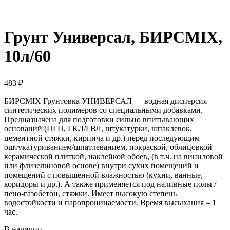
Грунт Универсал, БИРСMIX,
10л/60
483
₽
БИРСМIХ Грунтовка УНИВЕРСАЛ — водная дисперсия
синтетических полимеров со специальными добавками.
Предназначена для подготовки сильно впитывающих
оснований (ПГП, ГКЛ/ГВЛ, штукатурки, шпаклевок,
цементной стяжки, кирпича и др.) перед последующим
оштукатуриванием/шпатлеванием, покраской, облицовкой
керамической плиткой, наклейкой обоев, (в т.ч. на виниловой
или флизелиновой основе) внутри сухих помещений и
помещений с повышенной влажностью (кухни, ванные,
коридоры и др.). А также применяется под наливные полы /
пено-газобетон, стяжки. Имеет высокую степень
водостойкости и паропроницаемости. Время высыхания – 1
час.
В наличии