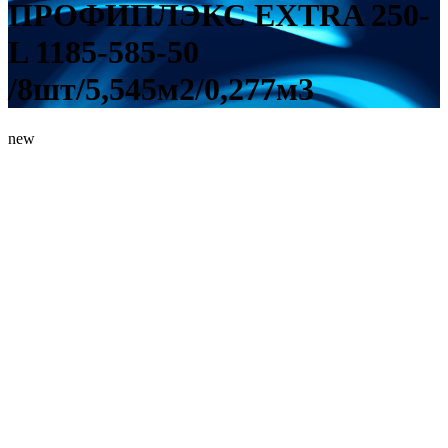
ПРОФИПЛЭКС EXTRA 250-
L 1185-585-50
/8шт/5,545м2/0,277м3
new