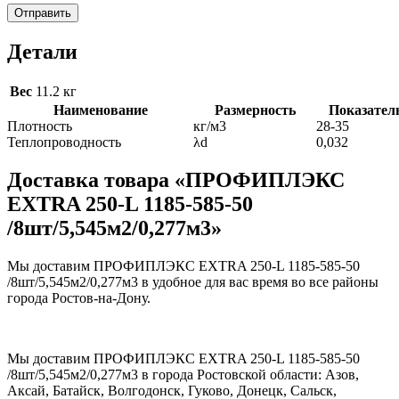
Детали
Вес
11.2 кг
Наименование
Размерность
Показател
Плотность
кг/м3
28-35
Теплопроводность
λd
0,032
Доставка товара «ПРОФИПЛЭКС
EXTRA 250-L 1185-585-50
/8шт/5,545м2/0,277м3»
Мы доставим ПРОФИПЛЭКС EXTRA 250-L 1185-585-50
/8шт/5,545м2/0,277м3 в удобное для вас время во все районы
города Ростов-на-Дону.
Мы доставим ПРОФИПЛЭКС EXTRA 250-L 1185-585-50
/8шт/5,545м2/0,277м3 в города Ростовской области: Азов,
Аксай, Батайск, Волгодонск, Гуково, Донецк, Сальск,