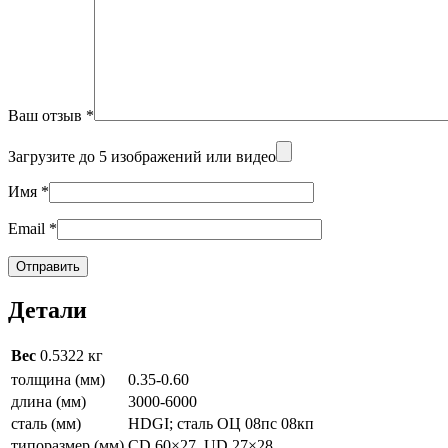
Ваш отзыв
*
Загрузите до 5 изображений или видео
Имя
*
Email
*
Детали
Вес
0.5322 кг
толщина (мм)
0.35-0.60
длина (мм)
3000-6000
сталь (мм)
HDGI; сталь ОЦ 08пс 08кп
типоразмер (мм)
CD 60×27, UD 27×28