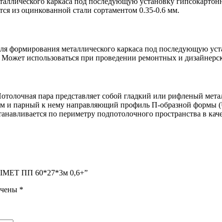
аллического каркаса под последующую установку гипсокартонны
ся из оцинкованной стали сортаментом 0.35-0.6 мм.
ля формирования металлического каркаса под последующую уста
 Может использоваться при проведении ремонтных и дизайнерск
Потолочная пара представляет собой гладкий или рифленый мет
м и парный к нему направляющий профиль П-образной формы (U
танавливается по периметру подпотолочного пространства в ка
RIMET ПП 60*27*3м 0,6+”
ечены
*