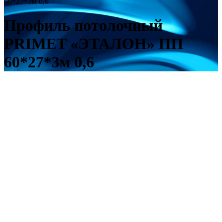
60*27*3м 0,6
Профиль потолочный
PRIMET «ЭТАЛОН» ПП
60*27*3м 0,6