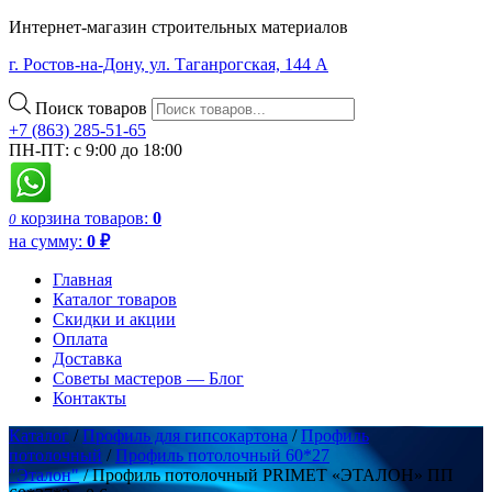
Интернет-магазин строительных материалов
г. Ростов-на-Дону, ул. Таганрогская, 144 А
Поиск товаров
+7 (863) 285-51-65
ПН-ПТ: с 9:00 до 18:00
корзина
товаров:
0
0
на сумму:
0
₽
Главная
Каталог товаров
Скидки и акции
Оплата
Доставка
Советы мастеров — Блог
Контакты
Каталог
/
Профиль для гипсокартона
/
Профиль
потолочный
/
Профиль потолочный 60*27
"Эталон"
/ Профиль потолочный PRIMET «ЭТАЛОН» ПП