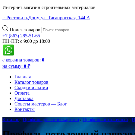
Интернет-магазин строительных материалов
г. Ростов-на-Дону, ул. Таганрогская, 144 А
Поиск товаров
+7 (863) 285-51-65
ПН-ПТ: с 9:00 до 18:00
корзина
товаров:
0
0
на сумму:
0
₽
Главная
Каталог товаров
Скидки и акции
Оплата
Доставка
Советы мастеров — Блог
Контакты
Каталог
/
Профиль для гипсокартона
/
Профиль потолочный
/
П
Профиль потолочный направ