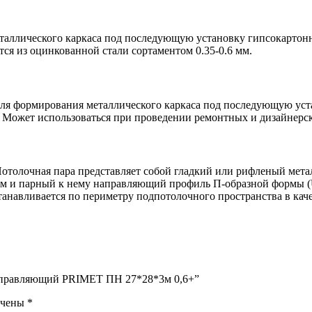
аллического каркаса под последующую установку гипсокартонны
ся из оцинкованной стали сортаментом 0.35-0.6 мм.
ля формирования металлического каркаса под последующую уста
 Может использоваться при проведении ремонтных и дизайнерск
Потолочная пара представляет собой гладкий или рифленый мет
м и парный к нему направляющий профиль П-образной формы (U
танавливается по периметру подпотолочного пространства в ка
направляющий PRIMET ПН 27*28*3м 0,6+”
ечены
*