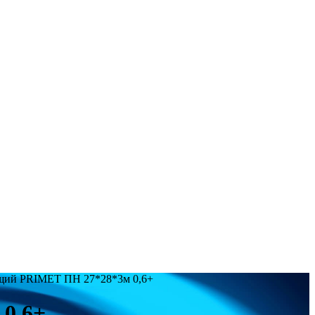
щий PRIMET ПН 27*28*3м 0,6+
0,6+