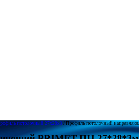
рофиль потолочный 27х28х3
/ Профиль потолочный направляю
ляющий PRIMET ПН 27*28*3м 