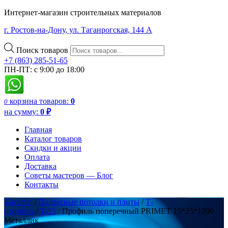
Интернет-магазин строительных материалов
г. Ростов-на-Дону, ул. Таганрогская, 144 А
Поиск товаров
+7 (863) 285-51-65
ПН-ПТ: с 9:00 до 18:00
корзина
товаров:
0
0
на сумму:
0
₽
Главная
Каталог товаров
Скидки и акции
Оплата
Доставка
Советы мастеров — Блог
Контакты
Каталог
/
Подвесные потолки и плиты
/
Т-
профиль
/
Т-15
/ Профиль поперечный PRIMET 15*25*1200
Металлик