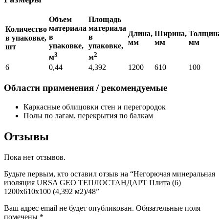
Объем
Площадь
материала
материала
Количество
Длина,
Ширина,
Толщин
в
в
в упаковке,
мм
мм
мм
упаковке,
упаковке,
шт
3
2
м
м
6
0,44
4,392
1200
610
100
Области применения / рекомендуемые
Каркасные облицовки стен и перегородок
Полы по лагам, перекрытия по балкам
Отзывы
Пока нет отзывов.
Будьте первым, кто оставил отзыв на “Негорючая минеральная
изоляция URSA GEO ТЕПЛОСТАНДАРТ Плита (6)
1200х610х100 (4,392 м2)/48”
Ваш адрес email не будет опубликован.
Обязательные поля
помечены
*