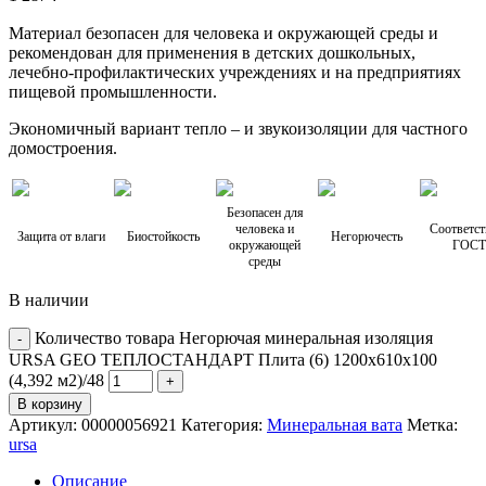
Материал безопасен для человека и окружающей среды и
рекомендован для применения в детских дошкольных,
лечебно-профилактических учреждениях и на предприятиях
пищевой промышленности.
Экономичный вариант тепло – и звукоизоляции для частного
домостроения.
Безопасен для
человека и
Соответст
Защита от влаги
Биостойкость
Негорючесть
окружающей
ГОСТ
среды
В наличии
Количество товара Негорючая минеральная изоляция
URSA GEO ТЕПЛОСТАНДАРТ Плита (6) 1200х610х100
(4,392 м2)/48
В корзину
Артикул:
00000056921
Категория:
Минеральная вата
Метка:
ursa
Описание