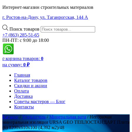
Интернет-магазин строительных материалов
г. Ростов-на-Дону, ул. Таганрогская, 144 А
Поиск товаров
+7 (863) 285-51-65
ПН-ПТ: с 9:00 до 18:00
корзина
товаров:
0
0
на сумму:
0
₽
Главная
Каталог товаров
Скидки и акции
Оплата
Доставка
Советы мастеров — Блог
Контакты
Каталог
/
Утеплитель
/
Минеральная вата
/ Негорючая
минеральная изоляция URSA GEO ТЕПЛОСТАНДАРТ Плита
(6) 1200х610х100 (4,392 м2)/48