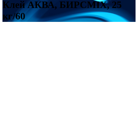
Клей АКВА, БИРСMIX, 25
кг/60