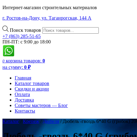
Интернет-магазин строительных материалов
г. Ростов-на-Дону, ул. Таганрогская, 144 А
Поиск товаров
+7 (863) 285-51-65
ПН-ПТ: с 9:00 до 18:00
корзина
товаров:
0
0
на сумму:
0
₽
Главная
Каталог товаров
Скидки и акции
Оплата
Доставка
Советы мастеров — Блог
Контакты
Каталог
/
Крепеж
/
Дюбеля
/ Дюбель -гвоздь 6*40 G (грибок) 20
Дюбель -гвоздь 6*40 G (грибок