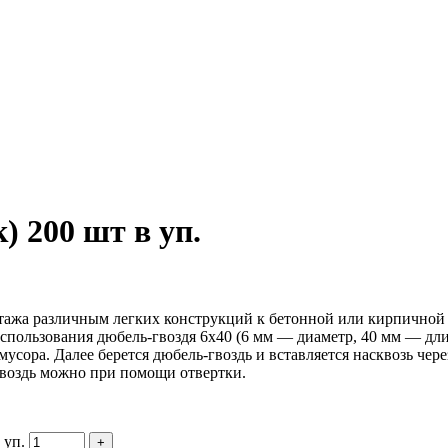
) 200 шт в уп.
нтажа различным легких конструкций к бетонной или кирпичной
 использования дюбель-гвоздя 6х40 (6 мм — диаметр, 40 мм — дл
мусора. Далее берется дюбель-гвоздь и вставляется насквозь чер
гвоздь можно при помощи отвертки.
 уп.