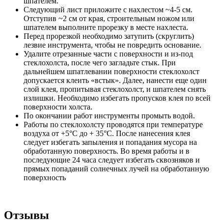
шпателем.
Следующий лист приложите с нахлестом ~4-5 см.
Отступив ~2 см от края, строительным ножом или
шпателем выполните прорезку в месте нахлеста.
Перед прорезкой необходимо затупить (скруглить)
лезвие инструмента, чтобы не повредить основание.
Удалите отрезанные части с поверхности и из-под
стеклохолста, после чего загладьте стык. При
дальнейшем шпатлевании поверхности стеклохолст
допускается клеить «встык». Далее, нанести еще один
слой клея, пропитывая стеклохолст, и шпателем снять
излишки. Необходимо избегать пропусков клея по всей
поверхности холста.
По окончании работ инструменты промыть водой.
Работы по стеклохолсту проводятся при температуре
воздуха от +5°С до + 35°С. После нанесения клея
следует избегать запыления и попадания мусора на
обработанную поверхность. Во время работы и в
последующие 24 часа следует избегать сквозняков и
прямых попаданий солнечных лучей на обработанную
поверхность
Отзывы