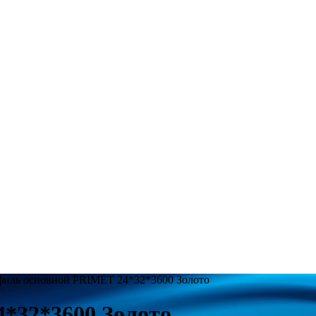
филь основной PRIMET 24*32*3600 Золото
*32*3600 Золото