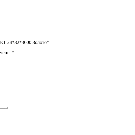
MET 24*32*3600 Золото”
ечены
*