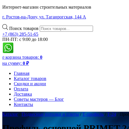
Интернет-магазин строительных материалов
г. Ростов-на-Дону, ул. Таганрогская, 144 А
Поиск товаров
+7 (863) 285-51-65
ПН-ПТ: с 9:00 до 18:00
корзина
товаров:
0
0
на сумму:
0
₽
Главная
Каталог товаров
Скидки и акции
Оплата
Доставка
Советы мастеров — Блог
Контакты
Каталог
/
Подвесные потолки и плиты
/
Т-профиль
/
Т-24
/ Про
Профиль основной PRIMET 24